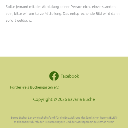
Sollte jemand mit der Abbildung seiner Person nicht einverstanden
sein, bitte wir um kurze Mitteilung. Das entsprechende Bild wird dann
sofort gelöscht.
Facebook
Förderkreis Buchengarten e.V.
Copyright © 2026 Bavaria Buche
Europäischer Landwirtschaftsfond für die Entwicklung des ländlichen Raums (ELER)
mitfinanziert durch den Freistaat Bayern und der Marktgemeinde Altmannstein